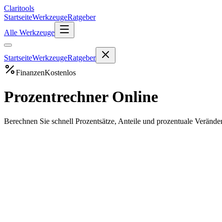
Clari
tools
Startseite
Werkzeuge
Ratgeber
Alle Werkzeuge
Startseite
Werkzeuge
Ratgeber
Finanzen
Kostenlos
Prozentrechner Online
Berechnen Sie schnell Prozentsätze, Anteile und prozentuale Verän