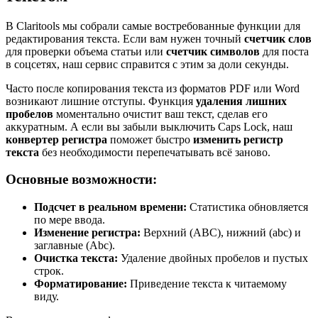
В Claritools мы собрали самые востребованные функции для
редактирования текста. Если вам нужен точный
счетчик слов
для проверки объема статьи или
счетчик символов
для поста
в соцсетях, наш сервис справится с этим за доли секунды.
Часто после копирования текста из форматов PDF или Word
возникают лишние отступы. Функция
удаления лишних
пробелов
моментально очистит ваш текст, сделав его
аккуратным. А если вы забыли выключить Caps Lock, наш
конвертер регистра
поможет быстро
изменить регистр
текста
без необходимости перепечатывать всё заново.
Основные возможности:
Подсчет в реальном времени:
Статистика обновляется
по мере ввода.
Изменение регистра:
Верхний (ABC), нижний (abc) и
заглавные (Abc).
Очистка текста:
Удаление двойных пробелов и пустых
строк.
Форматирование:
Приведение текста к читаемому
виду.