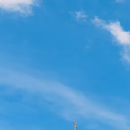
Clari
tools
Главная
Инструменты
Все инструменты
Главная
Инструменты
Назад к инструментам
Локации
Стоимость жизни в Москве 2026: Подр
1 января 2026 г.
8 мин
чтения
Москва — самый дорогой город России, но и город с самыми б
Аренда и районы
Стоимость жилья сильно зависит от близости к метро и Центру
Бюджетные варианты:
Бибирево, Выхино, Новая Москва.
Премиальные:
Хамовники, Арбат, Пресненский район.